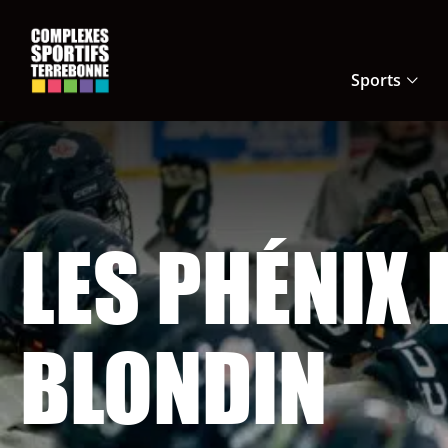
Navigation
rapide
Sports
Ouvrir
le
sous-
menu
Sports
LES PHÉNIX 
BLONDIN