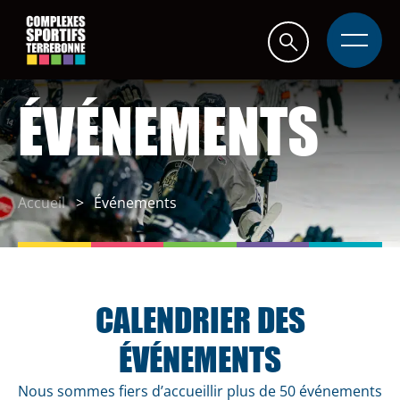
Navigation
rapide
Ouvrir
la
navigati
du
site
ÉVÉNEMENTS
Accueil
Événements
CALENDRIER DES
ÉVÉNEMENTS
Nous sommes fiers d’accueillir plus de 50 événements